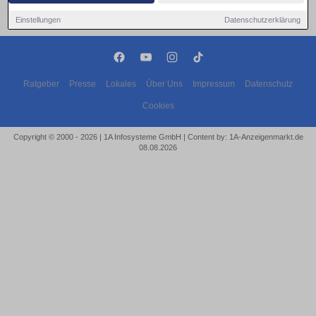
Einstellungen
Datenschutzerklärung
Ratgeber
Presse
Lokales
Über Uns
Impressum
Datenschutz
Cookies
Copyright © 2000 - 2026 | 1A Infosysteme GmbH | Content by: 1A-Anzeigenmarkt.de
08.08.2026