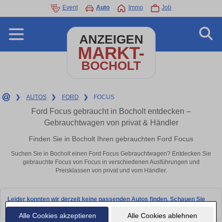
Event
Auto
Immo
Job
ANZEIGEN
MARKT-
BOCHOLT
❯
AUTOS
❯
FORD
❯
FOCUS
Ford Focus gebraucht in Bocholt entdecken –
Gebrauchtwagen von privat & Händler
Finden Sie in Bocholt Ihren gebrauchten Ford Focus
Suchen Sie in Bocholt einen Ford Focus Gebrauchtwagen? Entdecken Sie
gebrauchte Focus von Focus in verschiedenen Ausführungen und
Preisklassen von privat und vom Händler.
Leider konnten wir derzeit keine passenden Autos finden. Schauen Sie
bald wieder vorbei!
Alle Cookies akzeptieren
Alle Cookies ablehnen