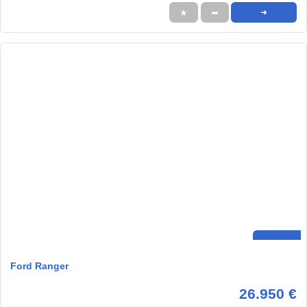
★
➦
➜
Ford Ranger
26.950 €