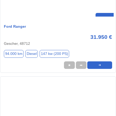
Ford Ranger
31.950 €
Gescher, 48712
94.000 km
Diesel
147 kw (200 PS)
★
➦
➜