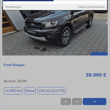
Einstellungen
Datenschutzerklärung
Ford Ranger
39.990 €
Bocholt, 46395
14.990 km
Diesel
156 kw (212 PS)
★
➦
➜