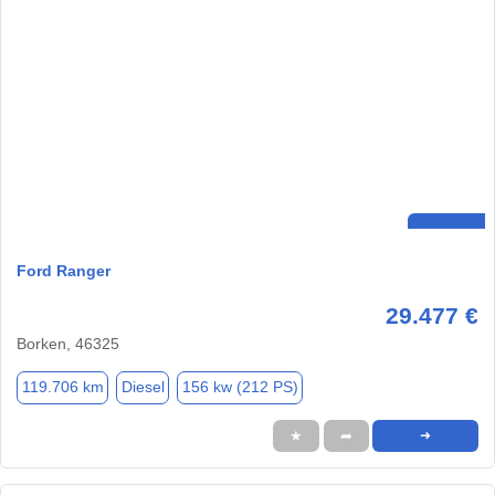
Ford Ranger
29.477 €
Borken, 46325
119.706 km
Diesel
156 kw (212 PS)
★
➦
➜