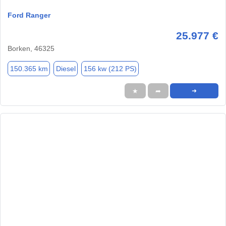
Ford Ranger
25.977 €
Borken, 46325
150.365 km
Diesel
156 kw (212 PS)
★
➦
➜