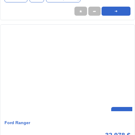
★
➦
➜
Ford Ranger
32.978 €