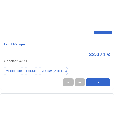
Ford Ranger
32.071 €
Gescher, 48712
79.000 km
Diesel
147 kw (200 PS)
★
➦
➜