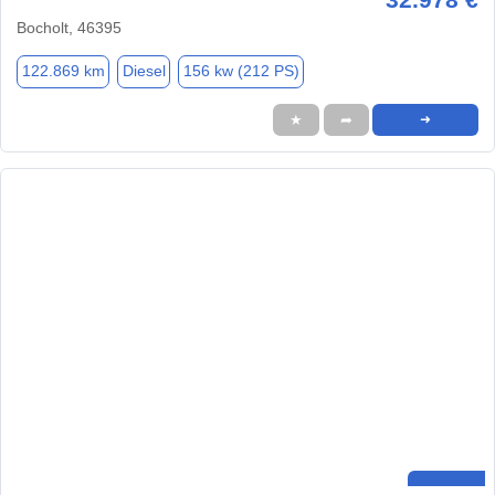
Bocholt, 46395
122.869 km
Diesel
156 kw (212 PS)
★
➦
➜