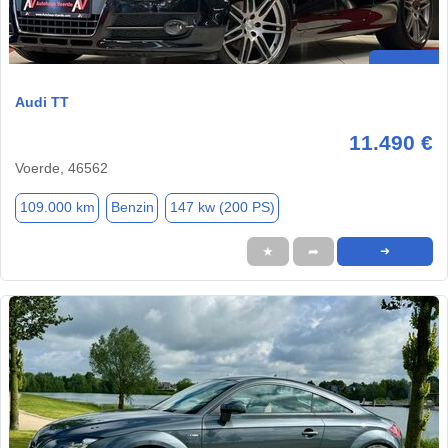
Audi TT
11.490 €
Voerde, 46562
109.000 km
Benzin
147 kw (200 PS)
★
➦
➜