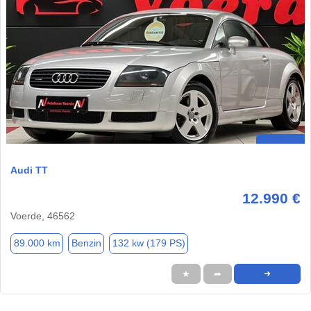
Audi TT
12.990 €
Voerde, 46562
89.000 km
Benzin
132 kw (179 PS)
★
➦
➜