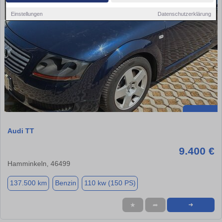
Einstellungen
Datenschutzerklärung
Audi TT
9.400 €
Hamminkeln, 46499
137.500 km
Benzin
110 kw (150 PS)
★
➦
➜