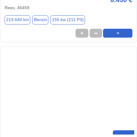
Rees, 46459
219.640 km
Benzin
155 kw (211 PS)
★
➦
➜