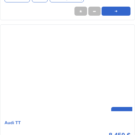
★
➦
➜
Audi TT
8.450 €