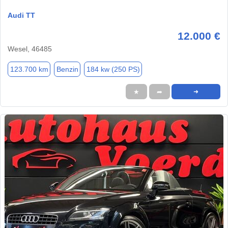
Audi TT
12.000 €
Wesel, 46485
123.700 km
Benzin
184 kw (250 PS)
★
➦
➜