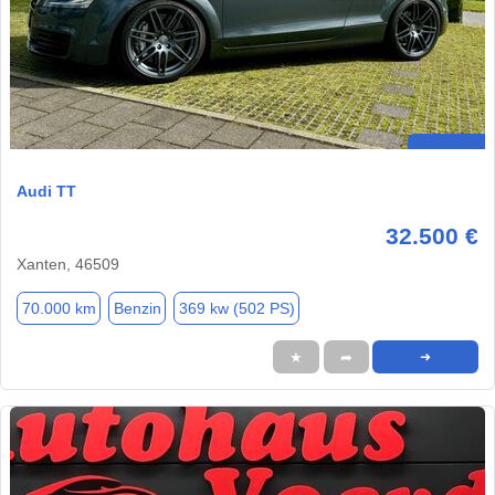
Audi TT
32.500 €
Xanten, 46509
70.000 km
Benzin
369 kw (502 PS)
★
➦
➜