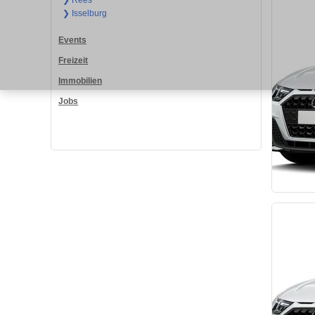
❯ Rees
❯ Isselburg
Events
Freizeit
Immobilien
Jobs