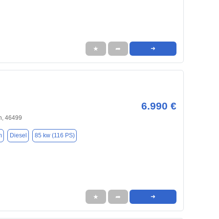
★
➦
➜
6.990 €
, 46499
m
Diesel
85 kw (116 PS)
★
➦
➜