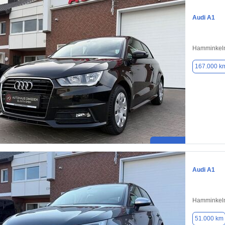
Audi A1
Hamminkeln
167.000 k
Audi A1
Hamminkeln
51.000 km