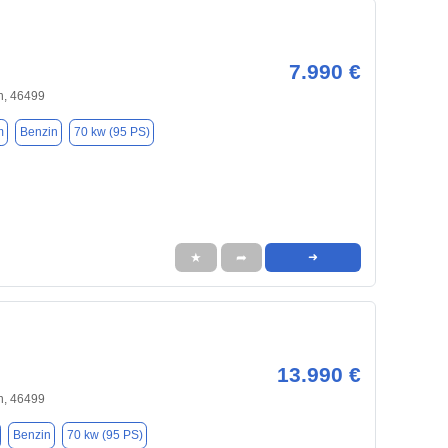
7.990 €
, 46499
m
Benzin
70 kw (95 PS)
★
➦
➜
13.990 €
, 46499
Benzin
70 kw (95 PS)