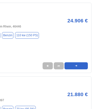
24.906 €
m Rhein, 46446
Benzin
110 kw (150 PS)
★
➦
➜
21.880 €
397