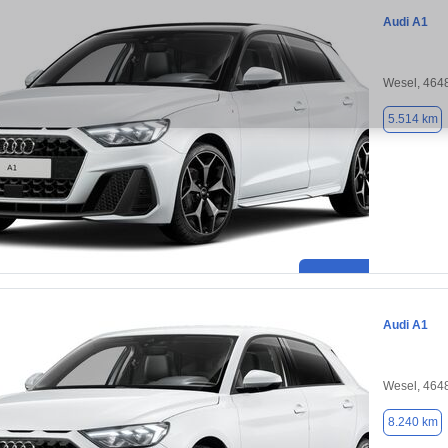
Audi A1
Wesel, 464
5.514 km
Audi A1
Wesel, 464
8.240 km