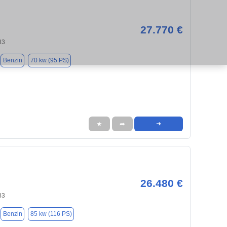
27.770 €
83
Benzin
70 kw (95 PS)
★
➦
➜
26.480 €
83
Benzin
85 kw (116 PS)