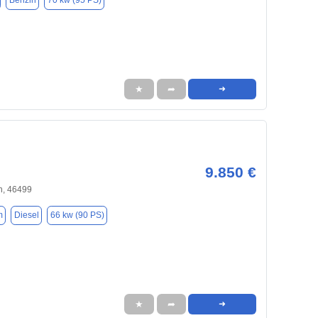
Benzin
70 kw (95 PS)
★
➦
➜
9.850 €
, 46499
m
Diesel
66 kw (90 PS)
★
➦
➜