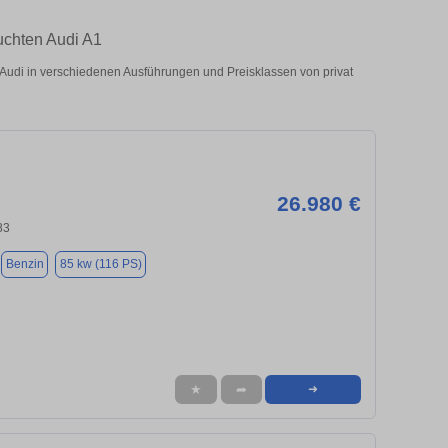
uchten Audi A1
udi in verschiedenen Ausführungen und Preisklassen von privat
26.980 €
83
Benzin
85 kw (116 PS)
★
➦
➜