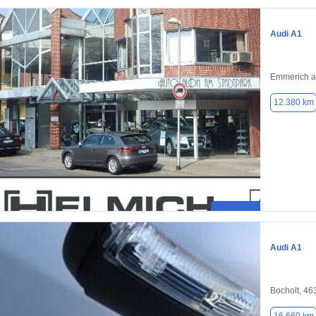
Audi A1
Emmerich a
12.380 km
Audi A1
Bocholt, 46