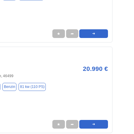
★
➦
➜
20.990 €
, 46499
Benzin
81 kw (110 PS)
★
➦
➜