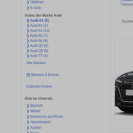
Kalkar
❯ Oldtimer
❯ E-Auto
Autos der Marke Audi
❯ Audi A1 (5)
Suchen
❯ Audi A3 (3)
❯ Audi A4 (14)
❯ Audi A5 (7)
❯ Audi A6 (8)
❯ Audi Q3 (6)
❯ Audi Q5 (8)
❯ Audi TT (4)
Alle Marken
Messen & Events
Experten finden
Orte im Umkreis
❯ Bocholt
❯ Wesel
❯ Emmerich am Rhein
❯ Hamminkeln
❯ Xanten