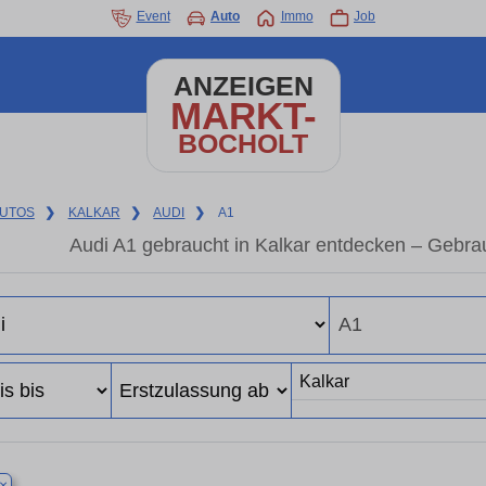
Event
Auto
Immo
Job
ANZEIGEN
MARKT-
BOCHOLT
UTOS
❯
KALKAR
❯
AUDI
❯
A1
Audi A1 gebraucht in Kalkar entdecken – Gebra
×