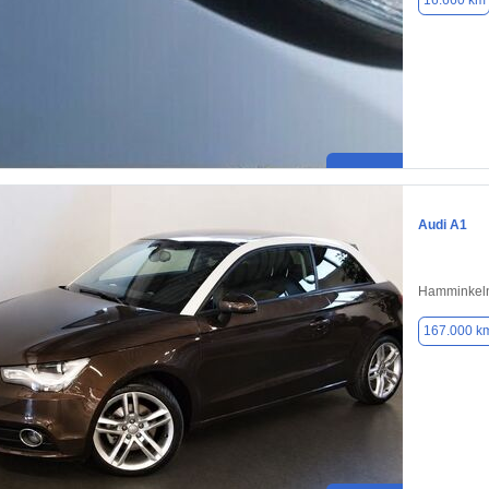
16.660 km
Audi A1
Hamminkeln
167.000 k