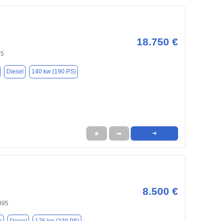
18.750 €
85
Diesel
140 kw (190 PS)
★
➦
➜
8.500 €
395