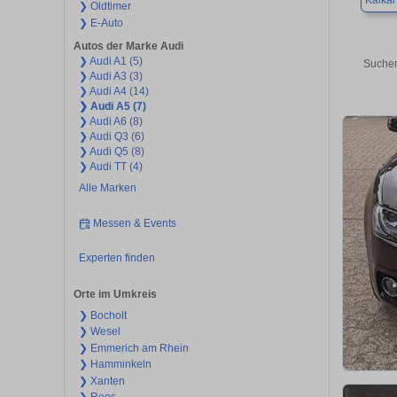
Kalkar
❯ Oldtimer
❯ E-Auto
Autos der Marke Audi
❯ Audi A1 (5)
Suchen
❯ Audi A3 (3)
❯ Audi A4 (14)
❯ Audi A5 (7)
❯ Audi A6 (8)
❯ Audi Q3 (6)
❯ Audi Q5 (8)
❯ Audi TT (4)
Alle Marken
Messen & Events
Experten finden
Orte im Umkreis
❯ Bocholt
❯ Wesel
❯ Emmerich am Rhein
❯ Hamminkeln
❯ Xanten