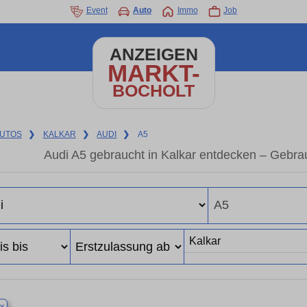
Event
Auto
Immo
Job
ANZEIGEN
MARKT-
BOCHOLT
UTOS
❯
KALKAR
❯
AUDI
❯
A5
Audi A5 gebraucht in Kalkar entdecken – Gebra
×