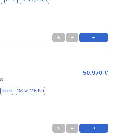
m
Diesel
176 kw (239 PS)
★
➦
➜
50.970 €
83
Diesel
150 kw (204 PS)
★
➦
➜