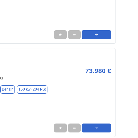
★
➦
➜
73.980 €
83
Benzin
150 kw (204 PS)
★
➦
➜