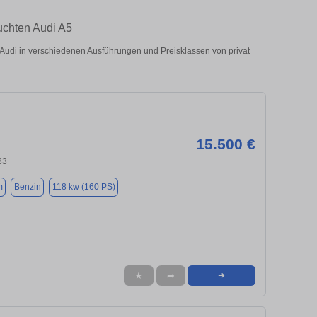
uchten Audi A5
udi in verschiedenen Ausführungen und Preisklassen von privat
15.500 €
83
m
Benzin
118 kw (160 PS)
★
➦
➜