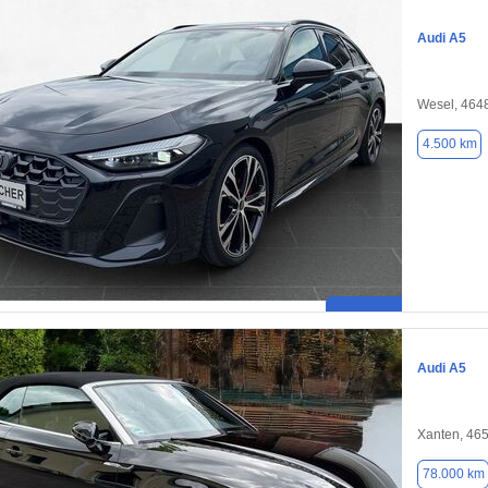
Audi A5
Wesel, 464
4.500 km
Audi A5
Xanten, 46
78.000 km