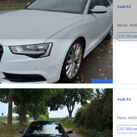
Audi A5
Wesel, 464
132.553 k
Audi A5
Rees, 4645
247.000 k