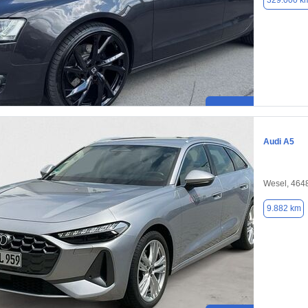
329.000 k
Audi A5
Wesel, 464
9.882 km