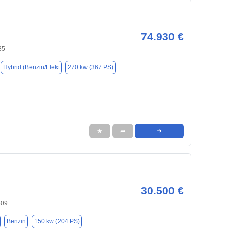
74.930 €
85
Hybrid (Benzin/Elekt
270 kw (367 PS)
★
➦
➜
30.500 €
509
Benzin
150 kw (204 PS)