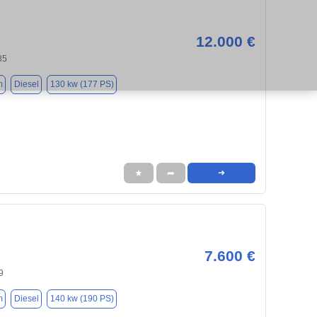
12.000 €
85
m
Diesel
130 kw (177 PS)
★
➦
➜
7.600 €
9
m
Diesel
140 kw (190 PS)