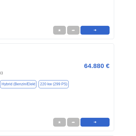
★
➦
➜
64.880 €
83
Hybrid (Benzin/Elekt
220 kw (299 PS)
★
➦
➜