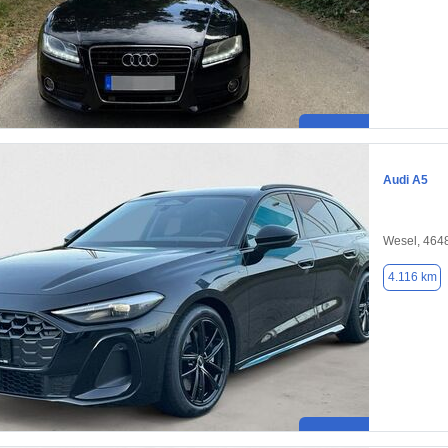
Audi A5
Wesel, 464
4.116 km