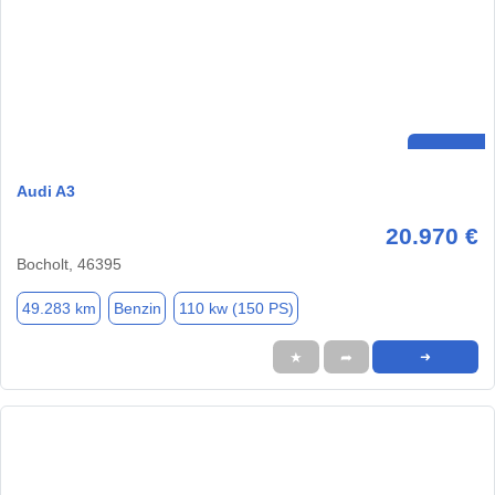
Audi A3
20.970 €
Bocholt, 46395
49.283 km
Benzin
110 kw (150 PS)
★
➦
➜