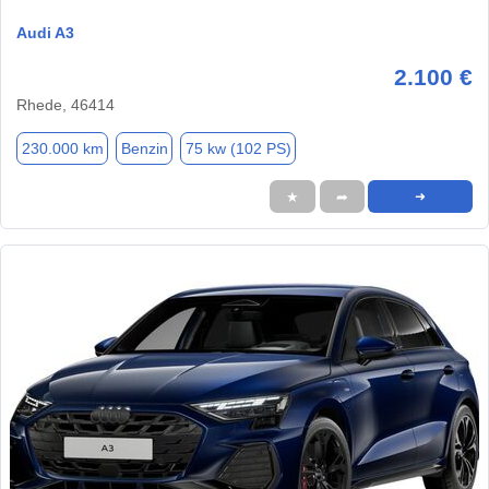
Audi A3
2.100 €
Rhede, 46414
230.000 km
Benzin
75 kw (102 PS)
★
➦
➜