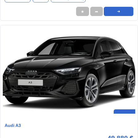
★
➦
➜
Audi A3
49.880 €