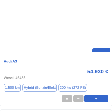
Audi A3
54.930 €
Wesel, 46485
1.500 km
Hybrid (Benzin/Elekt
200 kw (272 PS)
★
➦
➜