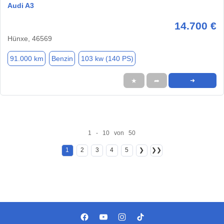
Audi A3
14.700 €
Hünxe, 46569
91.000 km
Benzin
103 kw (140 PS)
★
➦
➜
1 - 10 von 50
1
2
3
4
5
❯
❯❯