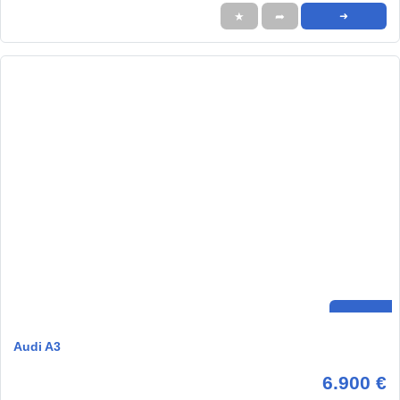
★
➦
➜
Audi A3
6.900 €