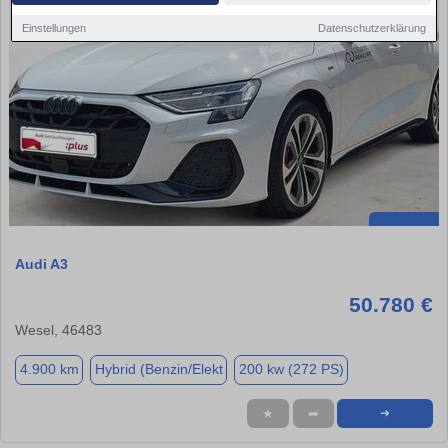
Einstellungen
Datenschutzerklärung
Audi A3
50.780 €
Wesel, 46483
4.900 km
Hybrid (Benzin/Elekt
200 kw (272 PS)
★
➦
➜