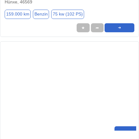
Hünxe, 46569
159.000 km
Benzin
75 kw (102 PS)
★
➦
➜