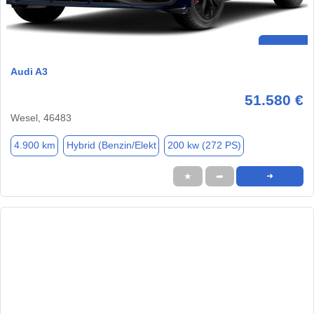
Audi A3
51.580 €
Wesel, 46483
4.900 km
Hybrid (Benzin/Elekt
200 kw (272 PS)
★
➦
➜