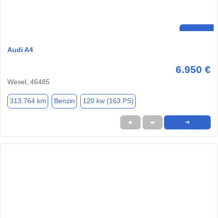
Audi A4
6.950 €
Wesel, 46485
313.764 km
Benzin
120 kw (163 PS)
★
➦
➜