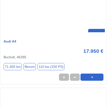
Audi A4
17.950 €
Bocholt, 46395
71.400 km
Benzin
110 kw (150 PS)
★
➦
➜