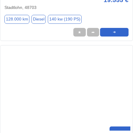
Stadtlohn, 48703
128.000 km
Diesel
140 kw (190 PS)
★
➦
➜