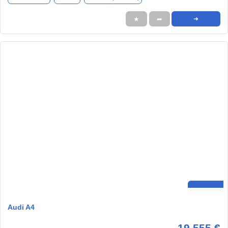
★
➦
➜
Audi A4
19.555 €