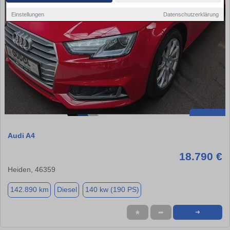
Einstellungen
Datenschutzerklärung
Audi A4
18.790 €
Heiden, 46359
142.890 km
Diesel
140 kw (190 PS)
★
➦
➜