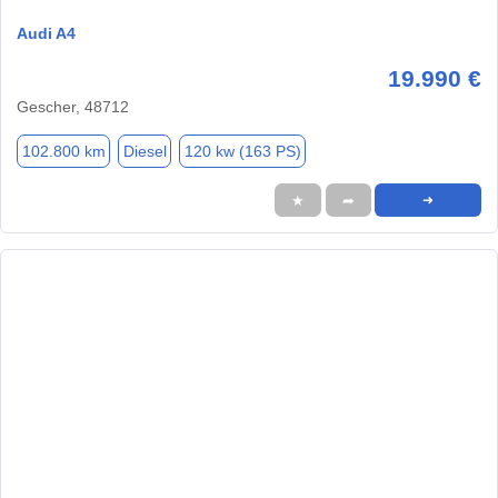
Audi A4
19.990 €
Gescher, 48712
102.800 km
Diesel
120 kw (163 PS)
★
➦
➜