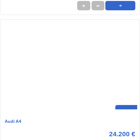
★
➦
➜
Audi A4
24.200 €