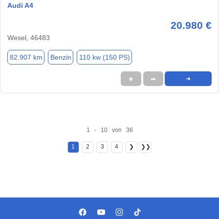
Audi A4
20.980 €
Wesel, 46483
82.907 km
Benzin
110 kw (150 PS)
★
➦
➜
1 - 10 von 36
1
2
3
4
❯
❯❯