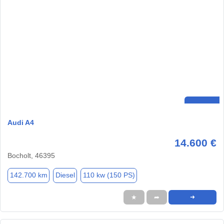
Audi A4
14.600 €
Bocholt, 46395
142.700 km
Diesel
110 kw (150 PS)
★
➦
➜