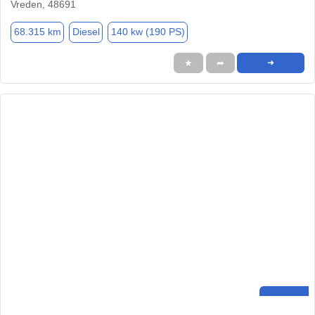
Vreden, 48691
68.315 km
Diesel
140 kw (190 PS)
★
➦
➜