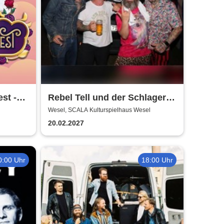
st -
Rebel Tell und der Schlager
iberi
wird gerockt | SCALA
Wesel, SCALA Kulturspielhaus Wesel
Kulturspielhaus Wesel
20.02.2027
0:00 Uhr
18:00 Uhr