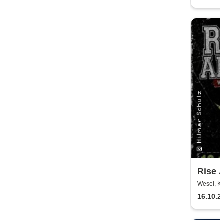
Einau
Kerz
Rise
Tackl
Wesel, 
16.10.