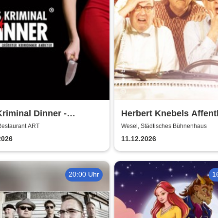
riminal Dinner -
Herbert Knebels Affent
tkommissar Schröder
- Voll Karacho!
Restaurant ART
Wesel, Städtisches Bühnenhaus
telt
2026
11.12.2026
20:00 Uhr
1