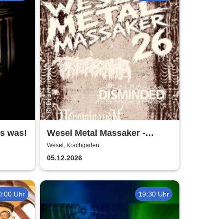
is was!
Wesel Metal Massaker -
Krachgarten
Wesel, Krachgarten
05.12.2026
0:00 Uhr
19:30 Uhr