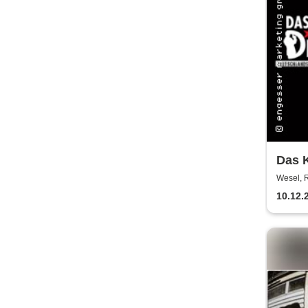
Das K
Haup
Wesel, 
ermit
10.12.