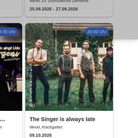
Festival
Wesel, Ev. Schlosskirche Diersfordt
25.09.2026 - 27.09.2026
9:30 Uhr
20:00 Uhr
The Singer is always late
en &
l
Wesel, Krachgarten
09.10.2026