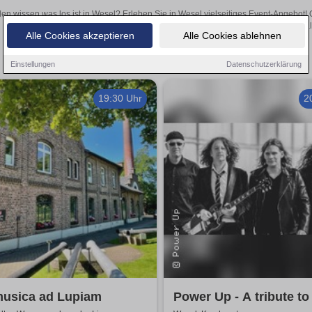
len wissen was los ist in Wesel? Erleben Sie in Wesel vielseitiges Event-Angebot!
aufregende Veranstaltungen in Wesel – hier finden al
Alle Cookies akzeptieren
Alle Cookies ablehnen
Einstellungen
Datenschutzerklärung
19:30 Uhr
2
musica ad Lupiam
Power Up - A tribute t