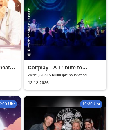
heater
Coltplay - A Tribute to
Coldplay
Wesel, SCALA Kulturspielhaus Wesel
12.12.2026
6:00 Uhr
19:30 Uhr