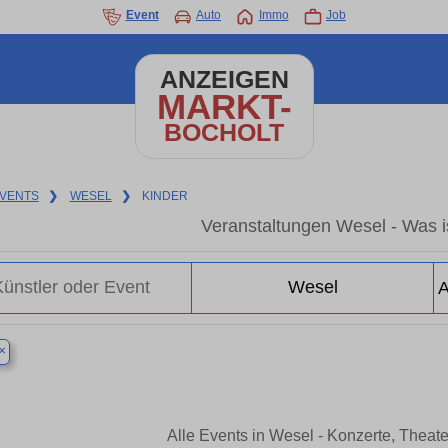
Event
Auto
Immo
Job
ANZEIGEN
MARKT-
BOCHOLT
VENTS
❯
WESEL
❯
KINDER
Veranstaltungen Wesel - Was is
×
Alle Events in Wesel - Konzerte, Theat