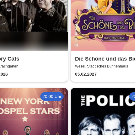
ry Cats
Die Schöne und das Bie
das Musical | Theater L
Krachgarten
Wesel, Städtisches Bühnenhaus
2026
05.02.2027
20:00 Uhr
2