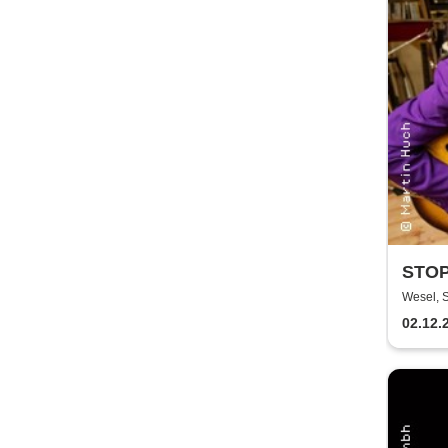
STOP
SOLO
Wesel, 
02.12.