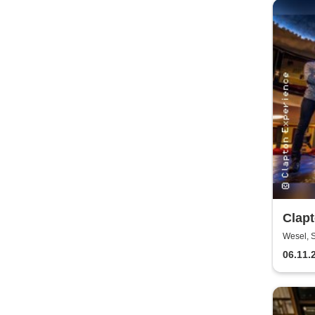
Clap
Wesel, 
06.11.