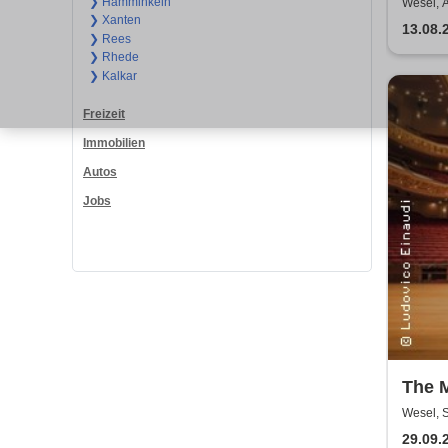
❯ Hamminkeln
Wesel, 
❯ Xanten
13.08.
❯ Rees
❯ Rhede
❯ Kalkar
Freizeit
Immobilien
Autos
Jobs
The 
Einau
Wesel, 
Klavi
29.09.