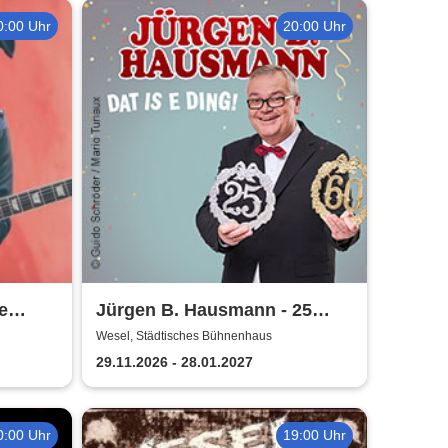
0:00 Uhr
20:00 Uhr
e
Jürgen B. Hausmann - 25
Jahre - Dat is e Ding!
Wesel, Städtisches Bühnenhaus
29.11.2026 - 28.01.2027
0:00 Uhr
19:00 Uhr