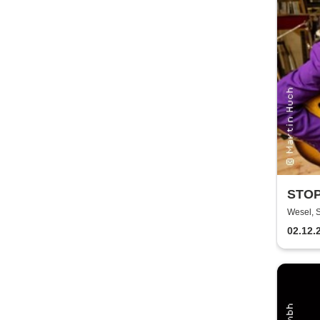
STOP
SOLO
Wesel, 
02.12.