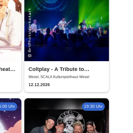
heater
Coltplay - A Tribute to
Coldplay
Wesel, SCALA Kulturspielhaus Wesel
12.12.2026
6:00 Uhr
19:30 Uhr