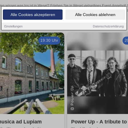
len wissen was los ist in Wesel? Erleben Sie in Wesel vielseitiges Event-Angebot!
aufregende Veranstaltungen in Wesel – hier finden al
Alle Cookies akzeptieren
Alle Cookies ablehnen
Einstellungen
Datenschutzerklärung
19:30 Uhr
2
musica ad Lupiam
Power Up - A tribute t