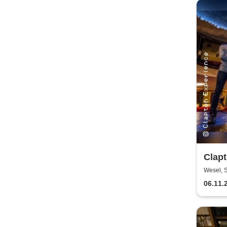
Clap
Wesel, 
06.11.