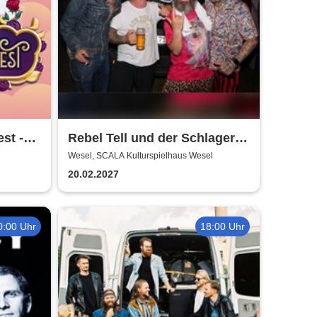
st -
Rebel Tell und der Schlager
iberi
wird gerockt | SCALA
Wesel, SCALA Kulturspielhaus Wesel
Kulturspielhaus Wesel
20.02.2027
0:00 Uhr
18:00 Uhr