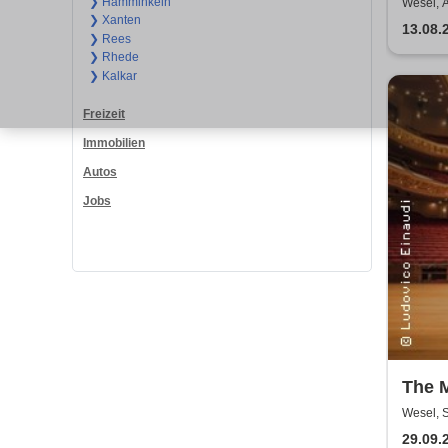
❯ Hamminkeln
Wesel, 
❯ Xanten
13.08.
❯ Rees
❯ Rhede
❯ Kalkar
Freizeit
Immobilien
Autos
Jobs
The 
Einau
Wesel, 
Klavi
29.09.