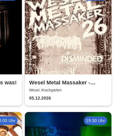
is was!
Wesel Metal Massaker -
Krachgarten
Wesel, Krachgarten
05.12.2026
0:00 Uhr
19:30 Uhr