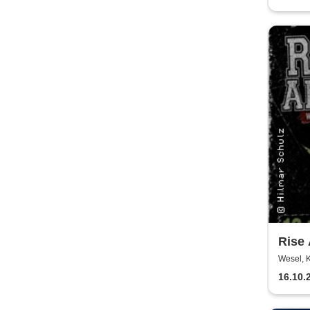
Einau
Kerz
Rise
Tackl
Wesel, 
16.10.