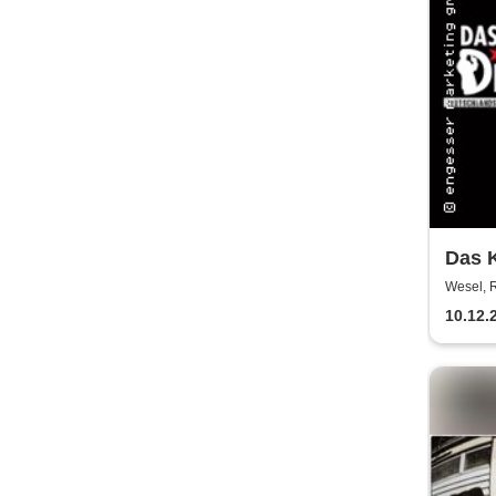
Das K
Haup
Wesel, 
ermit
10.12.