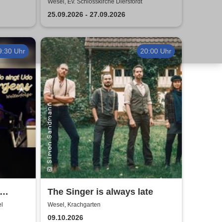
Festival
Wesel, Ev. Schlosskirche Diersfordt
25.09.2026 - 27.09.2026
9:30 Uhr
20:00 Uhr
The Singer is always late
en &
l
Wesel, Krachgarten
09.10.2026