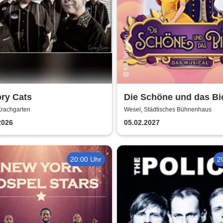
ry Cats
Die Schöne und das Bie
das Musical | Theater L
Krachgarten
Wesel, Städtisches Bühnenhaus
2026
05.02.2027
20:00 Uhr
2