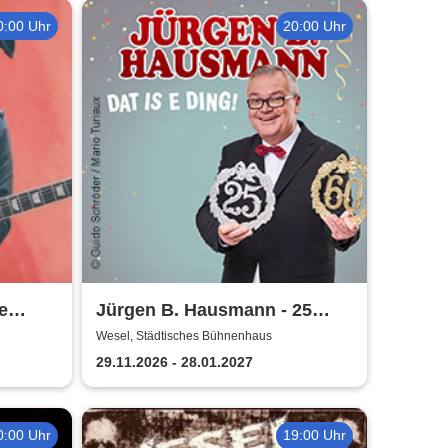
0:00 Uhr
20:00 Uhr
e
Jürgen B. Hausmann - 25
Jahre - Dat is e Ding!
Wesel, Städtisches Bühnenhaus
29.11.2026 - 28.01.2027
0:00 Uhr
19:00 Uhr