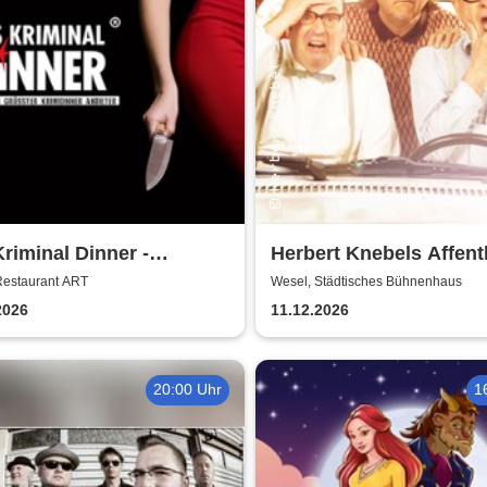
riminal Dinner -
Herbert Knebels Affent
tkommissar Schröder
- Voll Karacho!
Restaurant ART
Wesel, Städtisches Bühnenhaus
telt
2026
11.12.2026
20:00 Uhr
1