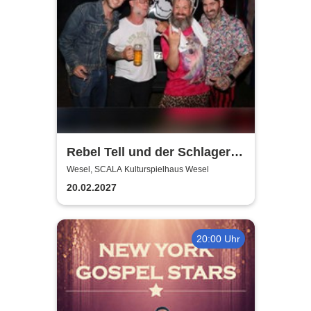
Rebel Tell und der Schlager
wird gerockt | SCALA
Wesel, SCALA Kulturspielhaus Wesel
Kulturspielhaus Wesel
20.02.2027
20:00 Uhr