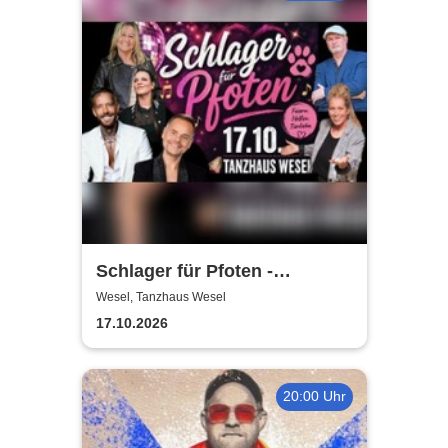
Schlager für Pfoten -
Zugunsten des Tierheim
Wesel, Tanzhaus Wesel
Wesel
17.10.2026
20:00 Uhr