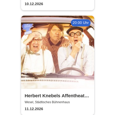
ermittelt
10.12.2026
20:00 Uhr
Herbert Knebels Affentheater
- Voll Karacho!
Wesel, Städtisches Bühnenhaus
11.12.2026