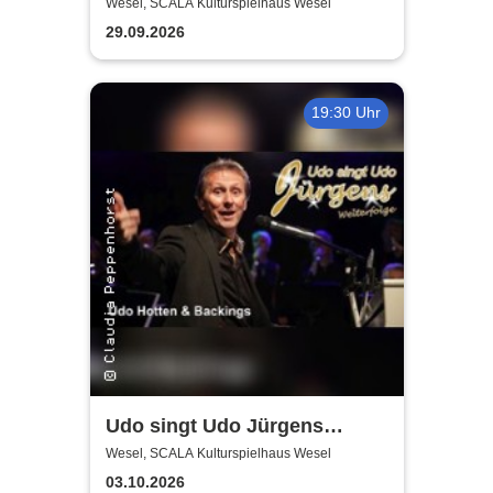
Einaudi: Tribute-
Wesel, SCALA Kulturspielhaus Wesel
Klavierkonzert - Ludovico
29.09.2026
Einaudi Tribute bei
Kerzenschein
19:30 Uhr
Udo singt Udo Jürgens
Welterfolge - Udo Hotten &
Wesel, SCALA Kulturspielhaus Wesel
Backings
03.10.2026