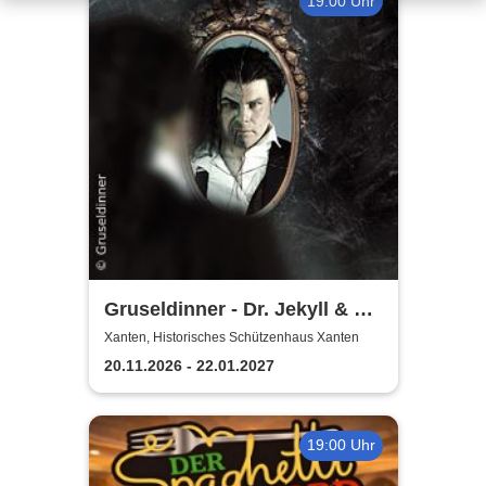
19:00 Uhr
Gruseldinner - Dr. Jekyll & Mr.
Hyde
Xanten, Historisches Schützenhaus Xanten
20.11.2026 - 22.01.2027
19:00 Uhr