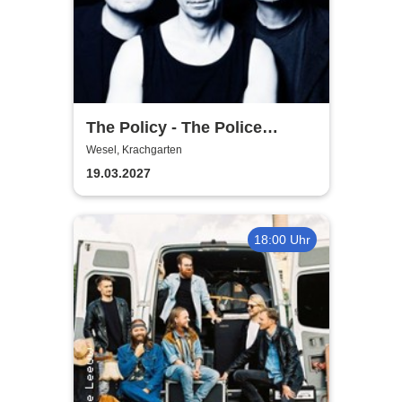
The Policy - The Police
Tribute Band
Wesel, Krachgarten
19.03.2027
18:00 Uhr