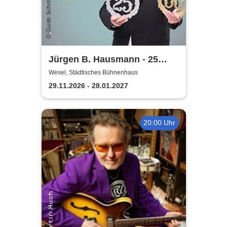
Jürgen B. Hausmann - 25
Jahre - Dat is e Ding!
Wesel, Städtisches Bühnenhaus
29.11.2026 - 28.01.2027
20:00 Uhr