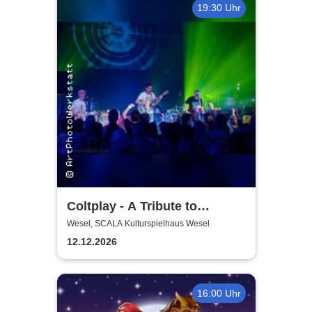
19:30 Uhr
Coltplay - A Tribute to
Coldplay
Wesel, SCALA Kulturspielhaus Wesel
12.12.2026
16:00 Uhr