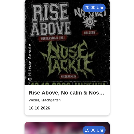
20:00 Uhr
Rise Above, No calm & Nose
Tackle | Krachgarten Wesel
Wesel, Krachgarten
16.10.2026
15:00 Uhr