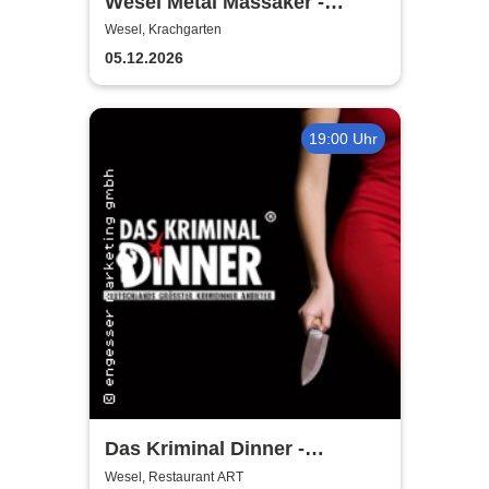
Wesel Metal Massaker -
Krachgarten
Wesel, Krachgarten
05.12.2026
19:00 Uhr
Das Kriminal Dinner -
Hauptkommissar Schröder
Wesel, Restaurant ART