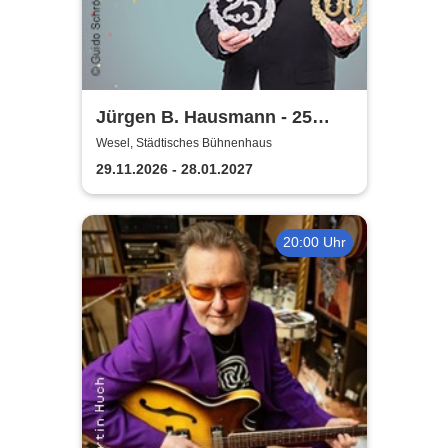
Jürgen B. Hausmann - 25
Jahre - Dat is e Ding!
Wesel, Städtisches Bühnenhaus
29.11.2026 - 28.01.2027
20:00 Uhr