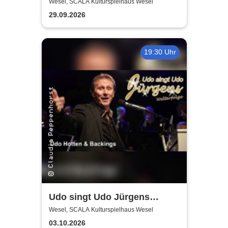
Einaudi: Tribute-
Wesel, SCALA Kulturspielhaus Wesel
Klavierkonzert - Ludovico
29.09.2026
Einaudi Tribute bei
Kerzenschein
19:30 Uhr
Udo singt Udo Jürgens
Welterfolge - Udo Hotten &
Wesel, SCALA Kulturspielhaus Wesel
Backings
03.10.2026