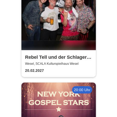
Rebel Tell und der Schlager
wird gerockt | SCALA
Wesel, SCALA Kulturspielhaus Wesel
Kulturspielhaus Wesel
20.02.2027
20:00 Uhr