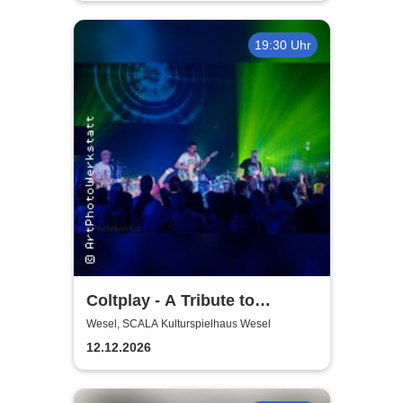
19:30 Uhr
Coltplay - A Tribute to
Coldplay
Wesel, SCALA Kulturspielhaus Wesel
12.12.2026