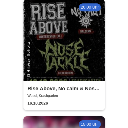
20:00 Uhr
Rise Above, No calm & Nose
Tackle | Krachgarten Wesel
Wesel, Krachgarten
16.10.2026
15:00 Uhr