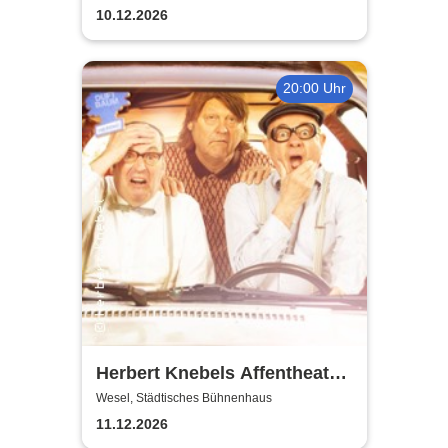
ermittelt
10.12.2026
20:00 Uhr
Herbert Knebels Affentheater
- Voll Karacho!
Wesel, Städtisches Bühnenhaus
11.12.2026