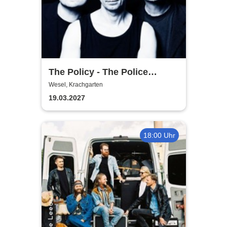
The Policy - The Police
Tribute Band
Wesel, Krachgarten
19.03.2027
18:00 Uhr