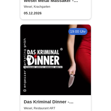
Wesel Metal Massaker -
Krachgarten
Wesel, Krachgarten
05.12.2026
19:00 Uhr
Das Kriminal Dinner -
Hauptkommissar Schröder
Wesel, Restaurant ART