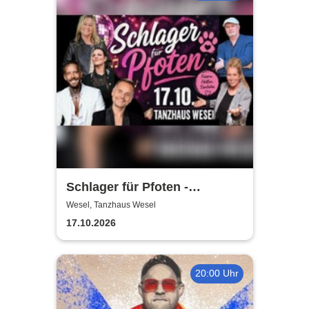
Schlager für Pfoten -
Zugunsten des Tierheim
Wesel, Tanzhaus Wesel
Wesel
17.10.2026
20:00 Uhr