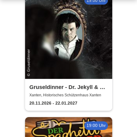
19:00 Uhr
Gruseldinner - Dr. Jekyll & Mr.
Hyde
Xanten, Historisches Schützenhaus Xanten
20.11.2026 - 22.01.2027
19:00 Uhr