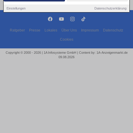
Einstellungen
Datenschutzerklärung
Ratgeber
Presse
Lokales
Über Uns
Impressum
Datenschutz
Cookies
Copyright © 2000 - 2026 | 1A Infosysteme GmbH | Content by: 1A-Anzeigenmarkt.de
09.08.2026